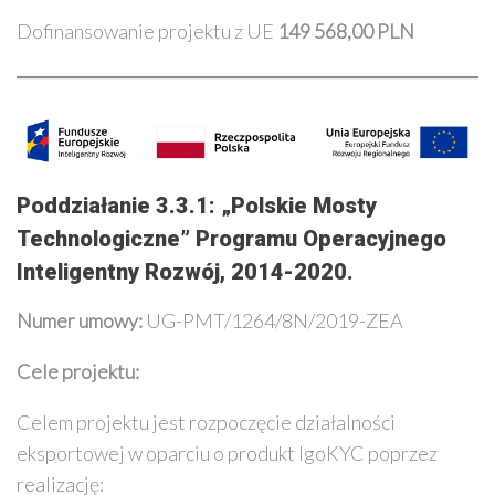
Dofinansowanie projektu z UE
149 568,00 PLN
Poddziałanie 3.3.1: „Polskie Mosty
Technologiczne” Programu Operacyjnego
Inteligentny Rozwój, 2014-2020.
Numer umowy:
UG-PMT/1264/8N/2019-ZEA
Cele projektu:
Celem projektu jest rozpoczęcie działalności
eksportowej w oparciu o produkt IgoKYC poprzez
realizację: