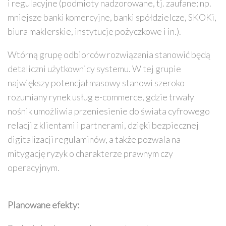
i regulacyjne (podmioty nadzorowane, tj. zaufane; np.
mniejsze banki komercyjne, banki spółdzielcze, SKOKi,
biura maklerskie, instytucje pożyczkowe i in.).
Wtórną grupę odbiorców rozwiązania stanowić będą
detaliczni użytkownicy systemu. W tej grupie
największy potencjał masowy stanowi szeroko
rozumiany rynek usług e-commerce, gdzie trwały
nośnik umożliwia przeniesienie do świata cyfrowego
relacji z klientami i partnerami, dzięki bezpiecznej
digitalizacji regulaminów, a także pozwala na
mitygację ryzyk o charakterze prawnym czy
operacyjnym.
Planowane efekty: