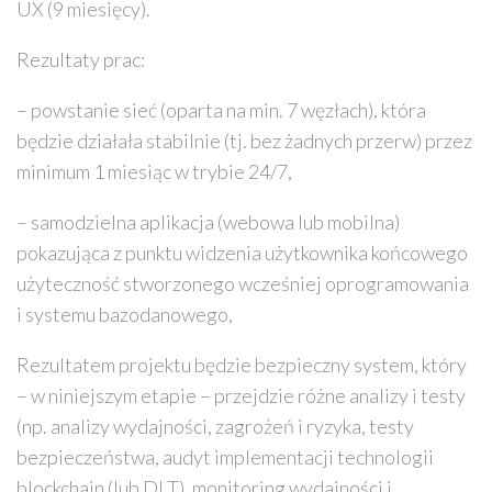
UX (9 miesięcy).
Rezultaty prac:
– powstanie sieć (oparta na min. 7 węzłach), która
będzie działała stabilnie (tj. bez żadnych przerw) przez
minimum 1 miesiąc w trybie 24/7,
– samodzielna aplikacja (webowa lub mobilna)
pokazująca z punktu widzenia użytkownika końcowego
użyteczność stworzonego wcześniej oprogramowania
i systemu bazodanowego,
Rezultatem projektu będzie bezpieczny system, który
– w niniejszym etapie – przejdzie różne analizy i testy
(np. analizy wydajności, zagrożeń i ryzyka, testy
bezpieczeństwa, audyt implementacji technologii
blockchain (lub DLT), monitoring wydajności i