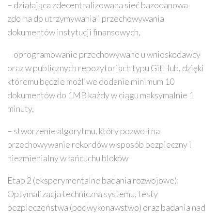
– działająca zdecentralizowana sieć bazodanowa
zdolna do utrzymywania i przechowywania
dokumentów instytucji finansowych,
– oprogramowanie przechowywane u wnioskodawcy
oraz w publicznych repozytoriach typu GitHub, dzięki
któremu będzie możliwe dodanie minimum 10
dokumentów do 1MB każdy w ciągu maksymalnie 1
minuty,
– stworzenie algorytmu, który pozwoli na
przechowywanie rekordów w sposób bezpieczny i
niezmienialny w łańcuchu bloków
Etap 2 (eksperymentalne badania rozwojowe):
Optymalizacja techniczna systemu, testy
bezpieczeństwa (podwykonawstwo) oraz badania nad